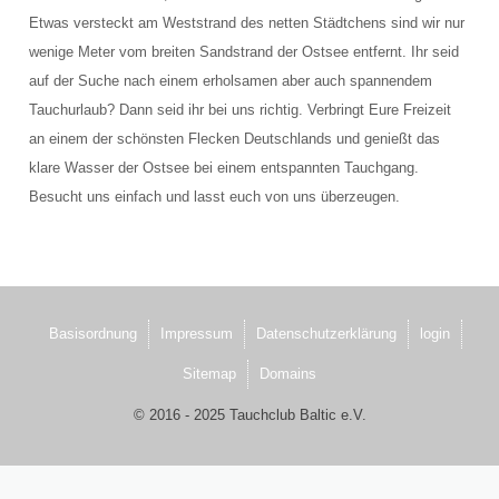
Schulungsraum für die Tauchausbildung
Etwas versteckt am Weststrand des netten Städtchens sind wir nur
wenige Meter vom breiten Sandstrand der Ostsee entfernt. Ihr seid
Verkauf und Vermietung von Ausrüstung
auf der Suche nach einem erholsamen aber auch spannendem
Tauchurlaub? Dann seid ihr bei uns richtig. Verbringt Eure Freizeit
Das Team der Tauchbasis
an einem der schönsten Flecken Deutschlands und genießt das
AUSBILDUNG
klare Wasser der Ostsee bei einem entspannten Tauchgang.
Besucht uns einfach und lasst euch von uns überzeugen.
Schnuppertauchen in der Ostsee
Tauchausbildung SSI
Werde SSI Dive Professional
Basisordnung
Impressum
Datenschutzerklärung
login
Termine Tauchausbildung
Sitemap
Domains
Anfrage Tauchausbildung
© 2016 - 2025 Tauchclub Baltic e.V.
TAUCHCLUB BALTIC