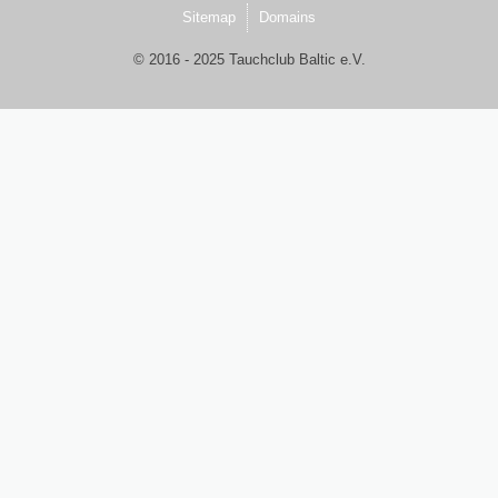
Schulungsraum für die Tauchausbildung
Sitemap
Domains
© 2016 - 2025 Tauchclub Baltic e.V.
Verkauf und Vermietung von Ausrüstung
Das Team der Tauchbasis
AUSBILDUNG
Schnuppertauchen in der Ostsee
Tauchausbildung SSI
Werde SSI Dive Professional
Termine Tauchausbildung
Anfrage Tauchausbildung
TAUCHCLUB BALTIC