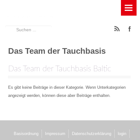
HOME
TAUCHBASIS
Suchen
News
...
Ausstattung der Tauchbasis
Das Team der Tauchbasis
Füllstation für Pressluft, Kompressor und Leihflaschen
Das Team der Tauchbasis Baltic
Geräumige Terasse mit Entspannungsfaktor
Es gibt keine Beiträge in dieser Kategorie. Wenn Unterkategorien
Großes Spühlbecken mit Wasserfilterung
angezeigt werden, können diese aber Beiträge enthalten.
Großes Umkleidezelt
Rödeltische zum Auf- und Abbau der Tauchgeräte
Schattiger Trockenplatz
Basisordnung
Impressum
Datenschutzerklärung
login