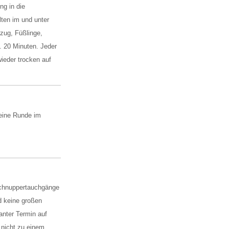
ng in die
lten im und unter
zug, Füßlinge,
. 20 Minuten. Jeder
ieder trocken auf
 eine Runde im
 Schnuppertauchgänge
d keine großen
anter Termin auf
 nicht zu einem