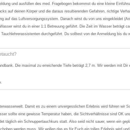
meldung und ausfüllen des med. Fragebogen bekommst du eine kleine Einführu
ks auf deinen Körper und die daraus resultierenden Gefahren, richtige Verha
g auf das Luftversorgungssystem. Danach wirst du von uns eingekleidet (An
ser wirst du in einer 1:1 Betreuung geführt. Die Zeit im Wasser beträgt ca
Tauchlehrerassistenten durchgeführt. Du solltest von der Anmeldung bis du w
etaucht?
ndbank. Die maximal zu erreichende Tiefe beträgt 2,7 m. Wir werden mit Dir
e.
Unterwasserwelt. Damit es zu einem unvergesslichen Erlebnis wird führen wir
ser sollte eine gewisse Temperatur haben, die Sichtverhältnisse sind OK un
t täglich ein Schnuppertauchkurs statt. Also seid nicht sauer, wenn ein gepl
choben werden muss. Wir wollen das es für Euch ein tolles Erlebnis wird und