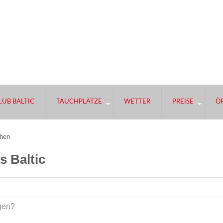
UB BALTIC
TAUCHPLÄTZE
WETTER
PREISE
Ö
hen
s Baltic
gen?