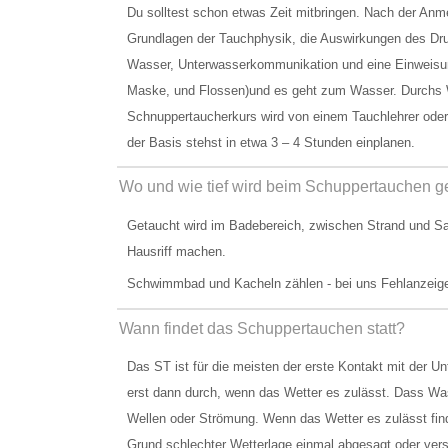
Du solltest schon etwas Zeit mitbringen. Nach der An
Grundlagen der Tauchphysik, die Auswirkungen des Druc
Wasser, Unterwasserkommunikation und eine Einweisun
Maske, und Flossen)und es geht zum Wasser. Durchs Was
Schnuppertaucherkurs wird von einem Tauchlehrer oder 
der Basis stehst in etwa 3 – 4 Stunden einplanen.
Wo und wie tief wird beim Schuppertauchen g
Getaucht wird im Badebereich, zwischen Strand und Sa
Hausriff machen.
Schwimmbad und Kacheln zählen - bei uns Fehlanzeig
Wann findet das Schuppertauchen statt?
Das ST ist für die meisten der erste Kontakt mit der 
erst dann durch, wenn das Wetter es zulässt. Dass Was
Wellen oder Strömung. Wenn das Wetter es zulässt finde
Grund schlechter Wetterlage einmal abgesagt oder vers