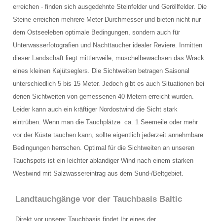
erreichen - finden sich ausgedehnte Steinfelder und Geröllfelder. Die
Schulungsraum für die Tauchausbildung
Steine erreichen mehrere Meter Durchmesser und bieten nicht nur
Verkauf und Vermietung von Ausrüstung
dem Ostseeleben optimale Bedingungen, sondern auch für
Unterwasserfotografien und Nachttaucher idealer Reviere. Inmitten
Das Team der Tauchbasis
dieser Landschaft liegt mittlerweile, muschelbewachsen das Wrack
eines kleinen Kajütseglers. Die Sichtweiten betragen Saisonal
AUSBILDUNG
unterschiedlich 5 bis 15 Meter. Jedoch gibt es auch Situationen bei
Schnuppertauchen in der Ostsee
denen Sichtweiten von gemessenen 40 Metern erreicht wurden.
Leider kann auch ein kräftiger Nordostwind die Sicht stark
Tauchausbildung SSI
eintrüben. Wenn man die Tauchplätze ca. 1 Seemeile oder mehr
vor der Küste tauchen kann, sollte eigentlich jederzeit annehmbare
Werde SSI Dive Professional
Bedingungen herrschen. Optimal für die Sichtweiten an unseren
Termine Tauchausbildung
Tauchspots ist ein leichter ablandiger Wind nach einem starken
Westwind mit Salzwassereintrag aus dem Sund-/Beltgebiet.
Anfrage Tauchausbildung
Landtauchgänge vor der Tauchbasis Baltic
TAUCHCLUB BALTIC
Direkt vor unserer Tauchbasis findet Ihr eines der