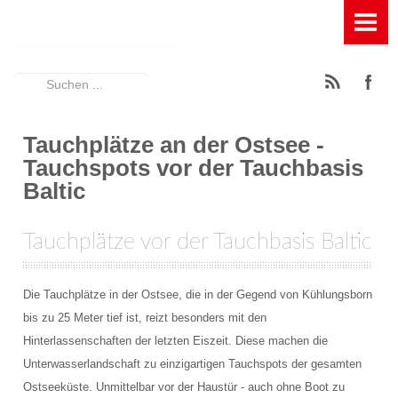
HOME
TAUCHBASIS
Suchen
News
...
Ausstattung der Tauchbasis
Tauchplätze an der Ostsee -
Tauchspots vor der Tauchbasis
Füllstation für Pressluft, Kompressor und Leihflaschen
Baltic
Geräumige Terasse mit Entspannungsfaktor
Tauchplätze vor der Tauchbasis Baltic
Großes Spühlbecken mit Wasserfilterung
Großes Umkleidezelt
Die Tauchplätze in der Ostsee, die in der Gegend von Kühlungsborn
bis zu 25 Meter tief ist, reizt besonders mit den
Rödeltische zum Auf- und Abbau der Tauchgeräte
Hinterlassenschaften der letzten Eiszeit. Diese machen die
Unterwasserlandschaft zu einzigartigen Tauchspots der gesamten
Schattiger Trockenplatz
Ostseeküste. Unmittelbar vor der Haustür - auch ohne Boot zu