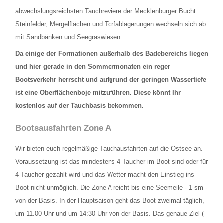
TAUCHPLÄTZE
abwechslungsreichsten Tauchreviere der Mecklenburger Bucht.
Steinfelder, Mergelflächen und Torfablagerungen wechseln sich ab
Landtauchgänge in der Ostsee vor der Basis
mit Sandbänken und Seegraswiesen.
Das Hausriff vor der Tauchbasis Baltic
Da einige der Formationen außerhalb des Badebereichs liegen
und hier gerade in den Sommermonaten ein reger
Steingarten
Bootsverkehr herrscht und aufgrund der geringen Wassertiefe
ist eine Oberflächenboje mitzuführen.
Diese könnt Ihr
Schülerboje
kostenlos auf der Tauchbasis bekommen.
Bootsausfahrten Zone A
Bootsausfahrten Zone A
Kleines Steinfeld
Wir bieten euch regelmäßige Tauchausfahrten auf die Ostsee an.
Geröllfeld
Voraussetzung ist das mindestens 4 Taucher im Boot sind oder für
4 Taucher gezahlt wird und das Wetter macht den Einstieg ins
Großes Steinfeld
Boot nicht unmöglich. Die Zone A reicht bis eine Seemeile - 1 sm -
von der Basis. In der Hauptsaison geht das Boot zweimal täglich,
Bootsausfahrten Zone B
um 11.00 Uhr und um 14:30 Uhr von der Basis. Das genaue Ziel (