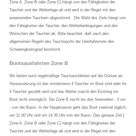
Bootsausfahrten Zone C
Zone A, Zone B oder Zone C) hängt von den Fähigkeiten der
Taucher und der Wetterlage ab und wird in der Regel mit den
Künstliches Riff Nienhagen
anwesenden Tauchern abgestimmt. Die Wahl des Ziels hängt von
den Fähigkeiten der Taucher, den Wetterbedingungen und den
WETTER
Wünschen der Taucher ab. Bitte beachtet, daß nach den
PREISE
allgemeinen Regeln des Tauchsports der Unerfahrenste den
Schwierigkeitsgrad bestimmt.
Grundpreise Tauchbasis
Bootsausfahrten Zone B
Preise Ausfahrten
Wir bieten euch regelmäßige Tauchausfahrten auf die Ostsee an.
Preise Ausbildung
Voraussetzung ist das mindestens 4 Taucher im Boot sind oder für
4 Taucher gezahlt wird und das Wetter macht den Einstieg ins
ÖFFNUNGSZEITEN
Boot nicht unmöglich. Die Zone B reicht bis drei Seemeilen - 3 sm
- von der Basis. In der Hauptsaison geht das Boot zweimal täglich,
TERMINE
um 11.00 Uhr und um 14:30 Uhr von der Basis. Das genaue Ziel (
KONTAKT
Zone A, Zone B oder Zone C) hängt von den Fähigkeiten der
Taucher und der Wetterlage ab und wird in der Regel mit den
Kontaktformular