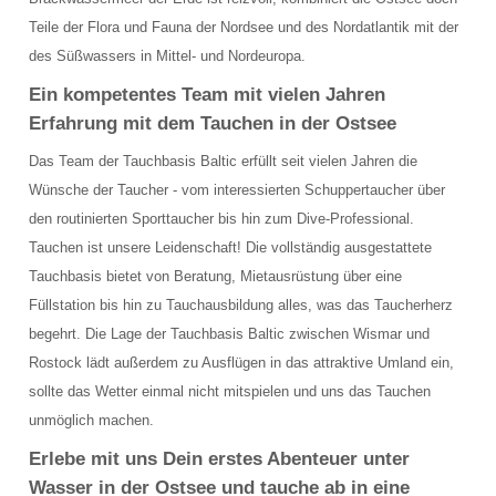
TAUCHPLÄTZE
Teile der Flora und Fauna der Nordsee und des Nordatlantik mit der
des Süßwassers in Mittel- und Nordeuropa.
Landtauchgänge in der Ostsee vor der Basis
Ein kompetentes Team mit vielen Jahren
Das Hausriff vor der Tauchbasis Baltic
Erfahrung mit dem Tauchen in der Ostsee
Steingarten
Das Team der Tauchbasis Baltic erfüllt seit vielen Jahren die
Wünsche der Taucher - vom interessierten Schuppertaucher über
Schülerboje
den routinierten Sporttaucher bis hin zum Dive-Professional.
Tauchen ist unsere Leidenschaft! Die vollständig ausgestattete
Bootsausfahrten Zone A
Tauchbasis bietet von Beratung, Mietausrüstung über eine
Kleines Steinfeld
Füllstation bis hin zu Tauchausbildung alles, was das Taucherherz
begehrt. Die Lage der Tauchbasis Baltic zwischen Wismar und
Geröllfeld
Rostock lädt außerdem zu Ausflügen in das attraktive Umland ein,
sollte das Wetter einmal nicht mitspielen und uns das Tauchen
Großes Steinfeld
unmöglich machen.
Bootsausfahrten Zone B
Erlebe mit uns Dein erstes Abenteuer unter
Wasser in der Ostsee und tauche ab in eine