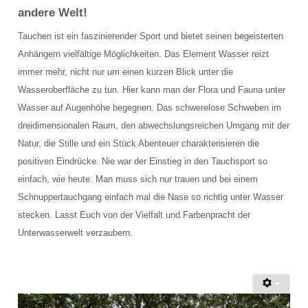
Bootsausfahrten Zone C
andere Welt!
Künstliches Riff Nienhagen
Tauchen ist ein faszinierender Sport und bietet seinen begeisterten
Anhängern vielfältige Möglichkeiten. Das Element Wasser reizt
WETTER
immer mehr, nicht nur um einen kurzen Blick unter die
Wasseroberfläche zu tun. Hier kann man der Flora und Fauna unter
PREISE
Wasser auf Augenhöhe begegnen. Das schwerelose Schweben im
Grundpreise Tauchbasis
dreidimensionalen Raum, den abwechslungsreichen Umgang mit der
Natur, die Stille und ein Stück Abenteuer charakterisieren die
Preise Ausfahrten
positiven Eindrücke. Nie war der Einstieg in den Tauchsport so
einfach, wie heute. Man muss sich nur trauen und bei einem
Preise Ausbildung
Schnuppertauchgang einfach mal die Nase so richtig unter Wasser
ÖFFNUNGSZEITEN
stecken. Lasst Euch von der Vielfalt und Farbenpracht der
Unterwasserwelt verzaubern.
TERMINE
KONTAKT
Kontaktformular