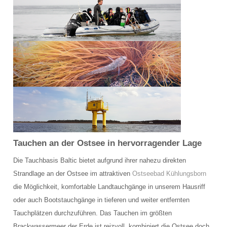
Schulungsraum für die Tauchausbildung
Verkauf und Vermietung von Ausrüstung
Das Team der Tauchbasis
AUSBILDUNG
Schnuppertauchen in der Ostsee
Tauchausbildung SSI
Tauchen an der Ostsee in hervorragender Lage
Werde SSI Dive Professional
Die Tauchbasis Baltic bietet aufgrund ihrer nahezu direkten
Termine Tauchausbildung
Strandlage an der Ostsee im attraktiven
Ostseebad Kühlungsborn
die Möglichkeit, komfortable Landtauchgänge in unserem Hausriff
Anfrage Tauchausbildung
oder auch Bootstauchgänge in tieferen und weiter entfernten
TAUCHCLUB BALTIC
Tauchplätzen durchzuführen. Das Tauchen im größten
Brackwassermeer der Erde ist reizvoll, kombiniert die Ostsee doch