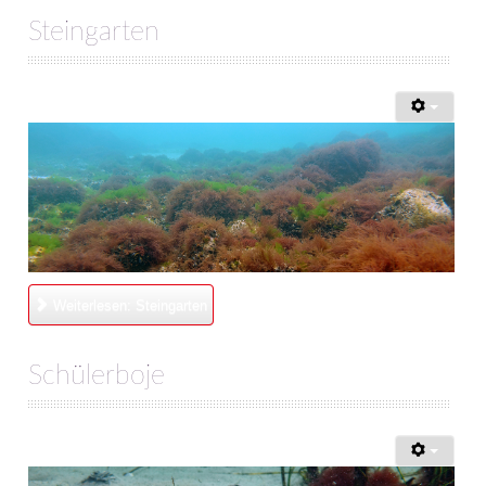
TAUCHPLÄTZE
Steingarten
Landtauchgänge in der Ostsee vor der Basis
Das Hausriff vor der Tauchbasis Baltic
Steingarten
Schülerboje
Bootsausfahrten Zone A
Kleines Steinfeld
Weiterlesen: Steingarten
Geröllfeld
Schülerboje
Großes Steinfeld
Bootsausfahrten Zone B