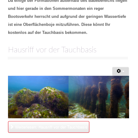
Da einige der Formationen außerhalb des Badebereichs liegen
Schulungsraum für die Tauchausbildung
und hier gerade in den Sommermonaten ein reger
Bootsverkehr herrscht und aufgrund der geringen Wassertiefe
Verkauf und Vermietung von Ausrüstung
ist eine Oberflächenboje mitzuführen.
Diese könnt Ihr
Das Team der Tauchbasis
kostenlos auf der Tauchbasis bekommen.
AUSBILDUNG
Hausriff vor der Tauchbasis
Schnuppertauchen in der Ostsee
Tauchausbildung SSI
Werde SSI Dive Professional
Termine Tauchausbildung
Anfrage Tauchausbildung
Weiterlesen: Hausriff vor der Tauchbasis
TAUCHCLUB BALTIC