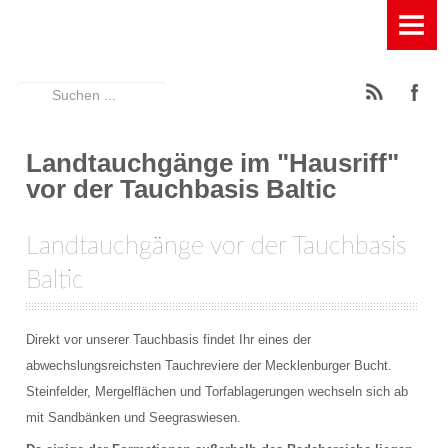
HOME
TAUCHBASIS
Suchen
News
...
Ausstattung der Tauchbasis
Landtauchgänge im "Hausriff"
vor der Tauchbasis Baltic
Füllstation für Pressluft, Kompressor und Leihflaschen
Landtauchgänge vor der Tauchbasis
Geräumige Terasse mit Entspannungsfaktor
Baltic
Großes Spühlbecken mit Wasserfilterung
Großes Umkleidezelt
Direkt vor unserer Tauchbasis findet Ihr eines der
abwechslungsreichsten Tauchreviere der Mecklenburger Bucht.
Rödeltische zum Auf- und Abbau der Tauchgeräte
Steinfelder, Mergelflächen und Torfablagerungen wechseln sich ab
mit Sandbänken und Seegraswiesen.
Schattiger Trockenplatz