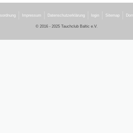
sordnung
Impressum
Datenschutzerklärung
login
Sitemap
Dom
© 2016 - 2025 Tauchclub Baltic e.V.