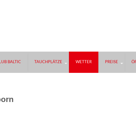
UB BALTIC
TAUCHPLÄTZE
WETTER
PREISE
Ö
born