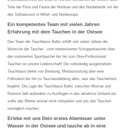
TAUCHPLÄTZE
Teile der Flora und Fauna der Nordsee und des Nordatlantik mit der
des Süßwassers in Mittel- und Nordeuropa.
Landtauchgänge in der Ostsee vor der Basis
Ein kompetentes Team mit vielen Jahren
Das Hausriff vor der Tauchbasis Baltic
Erfahrung mit dem Tauchen in der Ostsee
Steingarten
Das Team der Tauchbasis Baltic erfüllt seit vielen Jahren die
Wünsche der Taucher - vom interessierten Schuppertaucher über
Schülerboje
den routinierten Sporttaucher bis hin zum Dive-Professional.
Tauchen ist unsere Leidenschaft! Die vollständig ausgestattete
Bootsausfahrten Zone A
Tauchbasis bietet von Beratung, Mietausrüstung über eine
Kleines Steinfeld
Füllstation bis hin zu Tauchausbildung alles, was das Taucherherz
begehrt. Die Lage der Tauchbasis Baltic zwischen Wismar und
Geröllfeld
Rostock lädt außerdem zu Ausflügen in das attraktive Umland ein,
sollte das Wetter einmal nicht mitspielen und uns das Tauchen
Großes Steinfeld
unmöglich machen.
Bootsausfahrten Zone B
Erlebe mit uns Dein erstes Abenteuer unter
Wasser in der Ostsee und tauche ab in eine