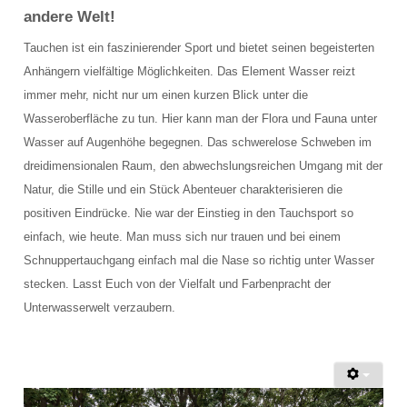
Bootsausfahrten Zone C
andere Welt!
Künstliches Riff Nienhagen
Tauchen ist ein faszinierender Sport und bietet seinen begeisterten
Anhängern vielfältige Möglichkeiten. Das Element Wasser reizt
WETTER
immer mehr, nicht nur um einen kurzen Blick unter die
Wasseroberfläche zu tun. Hier kann man der Flora und Fauna unter
PREISE
Wasser auf Augenhöhe begegnen. Das schwerelose Schweben im
Grundpreise Tauchbasis
dreidimensionalen Raum, den abwechslungsreichen Umgang mit der
Natur, die Stille und ein Stück Abenteuer charakterisieren die
Preise Ausfahrten
positiven Eindrücke. Nie war der Einstieg in den Tauchsport so
einfach, wie heute. Man muss sich nur trauen und bei einem
Preise Ausbildung
Schnuppertauchgang einfach mal die Nase so richtig unter Wasser
ÖFFNUNGSZEITEN
stecken. Lasst Euch von der Vielfalt und Farbenpracht der
Unterwasserwelt verzaubern.
TERMINE
KONTAKT
Kontaktformular