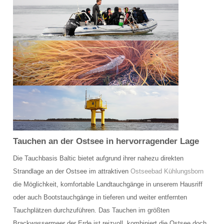
Schulungsraum für die Tauchausbildung
Verkauf und Vermietung von Ausrüstung
Das Team der Tauchbasis
AUSBILDUNG
Schnuppertauchen in der Ostsee
Tauchausbildung SSI
Tauchen an der Ostsee in hervorragender Lage
Werde SSI Dive Professional
Die Tauchbasis Baltic bietet aufgrund ihrer nahezu direkten
Termine Tauchausbildung
Strandlage an der Ostsee im attraktiven
Ostseebad Kühlungsborn
die Möglichkeit, komfortable Landtauchgänge in unserem Hausriff
Anfrage Tauchausbildung
oder auch Bootstauchgänge in tieferen und weiter entfernten
TAUCHCLUB BALTIC
Tauchplätzen durchzuführen. Das Tauchen im größten
Brackwassermeer der Erde ist reizvoll, kombiniert die Ostsee doch