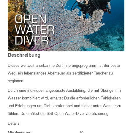
Schulungsraum für die Tauchausbildung
Verkauf und Vermietung von Ausrüstung
Das Team der Tauchbasis
AUSBILDUNG
Beschreibung
Schnuppertauchen in der Ostsee
Dieses weltweit anerkannte Zertifizierungsprogramm ist der beste
Tauchausbildung SSI
Weg, ein lebenslanges Abenteuer als zertifizierter Taucher zu
beginnen.
Werde SSI Dive Professional
Durch eine individuell angepasste Ausbildung, die mit Übungen im
Termine Tauchausbildung
Wasser kombiniert wird, erhältst Du die erforderlichen Fähigkeiten
und Erfahrungen um Dich komfortabel und sicher unter Wasser zu
Anfrage Tauchausbildung
fühlen. Du erhältst die SSI Open Water Diver Zertifizierung.
TAUCHCLUB BALTIC
Details
Mindestalter:
10