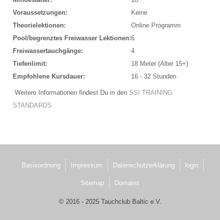
TAUCHPLÄTZE
Voraussetzungen:
Keine
Theorielektionen:
Online Programm
Landtauchgänge in der Ostsee vor der Basis
Pool/begrenztes Freiwasser Lektionen:
6
Das Hausriff vor der Tauchbasis Baltic
Freiwassertauchgänge:
4
Tiefenlimit:
18 Meter (Alter 15+)
Steingarten
Empfohlene Kursdauer:
16 - 32 Stunden
Schülerboje
Weitere Informationen findest Du in den
SSI TRAINING
STANDARDS
Bootsausfahrten Zone A
Kleines Steinfeld
Geröllfeld
Basisordnung
Impressum
Datenschutzerklärung
login
Großes Steinfeld
Sitemap
Domains
Bootsausfahrten Zone B
© 2016 - 2025 Tauchclub Baltic e.V.