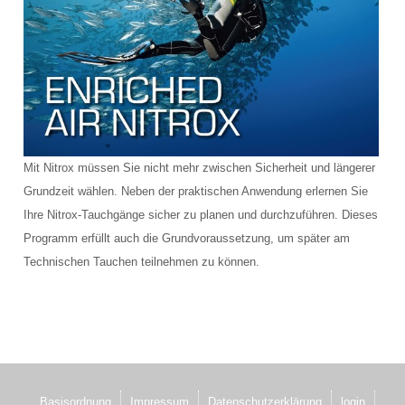
Schulungsraum für die Tauchausbildung
Verkauf und Vermietung von Ausrüstung
Das Team der Tauchbasis
AUSBILDUNG
Mit Nitrox müssen Sie nicht mehr zwischen Sicherheit und längerer
Schnuppertauchen in der Ostsee
Grundzeit wählen. Neben der praktischen Anwendung erlernen Sie
Tauchausbildung SSI
Ihre Nitrox-Tauchgänge sicher zu planen und durchzuführen. Dieses
Programm erfüllt auch die Grundvoraussetzung, um später am
Werde SSI Dive Professional
Technischen Tauchen teilnehmen zu können.
Termine Tauchausbildung
Anfrage Tauchausbildung
TAUCHCLUB BALTIC
Basisordnung
Impressum
Datenschutzerklärung
login