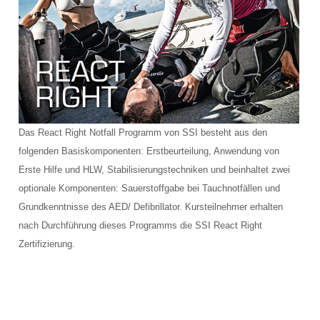
Schulungsraum für die Tauchausbildung
Verkauf und Vermietung von Ausrüstung
Das Team der Tauchbasis
AUSBILDUNG
Das React Right Notfall Programm von SSI besteht aus den
Schnuppertauchen in der Ostsee
folgenden Basiskomponenten: Erstbeurteilung, Anwendung von
Tauchausbildung SSI
Erste Hilfe und HLW, Stabilisierungstechniken und beinhaltet zwei
optionale Komponenten: Sauerstoffgabe bei Tauchnotfällen und
Werde SSI Dive Professional
Grundkenntnisse des AED/ Defibrillator. Kursteilnehmer erhalten
nach Durchführung dieses Programms die SSI React Right
Termine Tauchausbildung
Zertifizierung.
Anfrage Tauchausbildung
TAUCHCLUB BALTIC